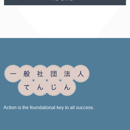
Action is the foundational key to all success.